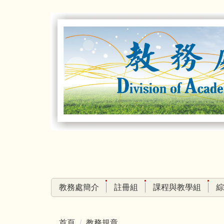
跳
到
主
要
內
容
區
教務處簡介
註冊組
課程與教學組
綜
首頁
教務規章