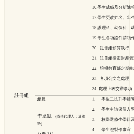
16.學生成績及分析陳
17.學生更改姓名、出
18.護理科、幼保科
19.學生各項證件請領
20. 註冊組預算執行
21. 註冊組檔案財產
22. 填報教育部定期
23. 各項公文之處理
24. 處理上級交辦事項
註冊組
組員
1. 學生二技升學輔
2. 學生申請保留入
李丞凱
(職務代理人：邊雅
3. 校際選修生學籍
玲)
4. 學生證製作事宜