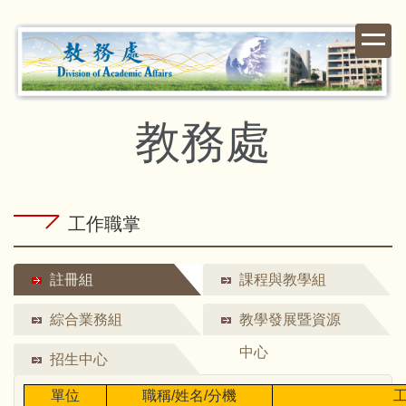
跳
到
主
要
內
容
教務處
區
工作職掌
註冊組
課程與教學組
綜合業務組
教學發展暨資源
中心
招生中心
單位
職稱
/
姓名
/
分機