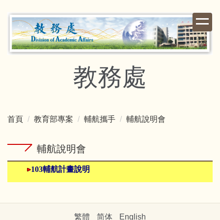
跳
到
主
要
內
容
教務處
區
首頁
教育部專案
輔航攜手
輔航說明會
輔航說明會
103輔航計畫說明
繁體
简体
English