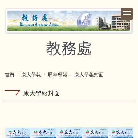
跳
到
主
要
內
容
教務處
區
首頁
康大學報
歷年學報
康大學報封面
康大學報封面