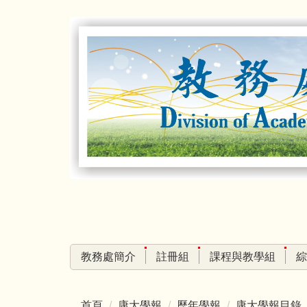
跳
到
主
要
內
容
區
教務處簡介
註冊組
課程與教學組
綜
首頁
康大學報
歷年學報
康大學報目錄