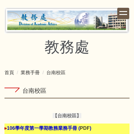
跳
到
主
要
內
容
教務處
區
首頁
業務手冊
台南校區
台南校區
【台南校區】
106學年度第一學期教務業務手冊 (
PDF
)