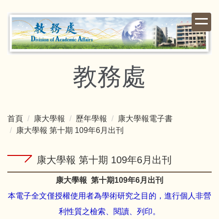
跳
到
主
要
內
容
教務處
區
首頁
康大學報
歷年學報
康大學報電子書
康大學報 第十期 109年6月出刊
康大學報 第十期 109年6月出刊
康大學報
第十期
109
年
6
月出刊
本電子全文僅授權使用者為學術研究之目的，進行個人非營
利性質之檢索、閱讀、列印。