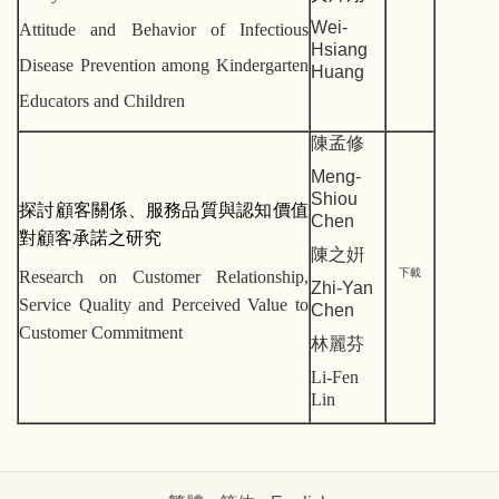
Wei-
Attitude and Behavior of Infectious
Hsiang
Disease Prevention among Kindergarten
Huang
Educators and Children
陳孟修
Meng-
Shiou
探討顧客關係、服務品質與認知價值
Chen
對顧客承諾之研究
陳之姸
下載
Research on Customer Relationship,
Zhi-Yan
Service Quality and Perceived Value to
Chen
Customer Commitment
林麗芬
Li-Fen
Lin