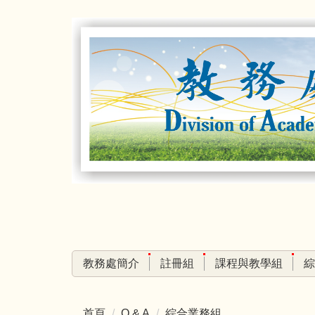
跳
到
主
要
內
容
區
教務處簡介
註冊組
課程與教學組
綜
首頁
Q & A
綜合業務組