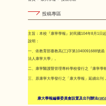
投稿專區
主旨：本校『康寧學報』於民國
104
年
8
月
1
日
說明：
一、依教育部臺教高
(
三
)
字第
1040091688
號函
法人康寧大學」。
二、康寧醫護暨管理專科學校發行之『康寧學
三、原康寧大學發行之「康大學報」延續出刊
康大
學報編審委員會設置及出刊辦法
(105