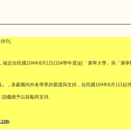
起停刊。
，核定自民國
104
年
8
月
1
日
(104
學年度
)
起「康寧大學」與「康寧
報』，承蒙國內外各學界的愛護與支持，自民國
104
年
8
月
1
日起
，請繼續予以鼓勵與支持。
1228)