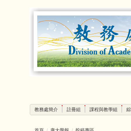
跳
到
主
要
內
容
區
教務處簡介
註冊組
課程與教學組
綜
首頁
康大學報
投稿專區