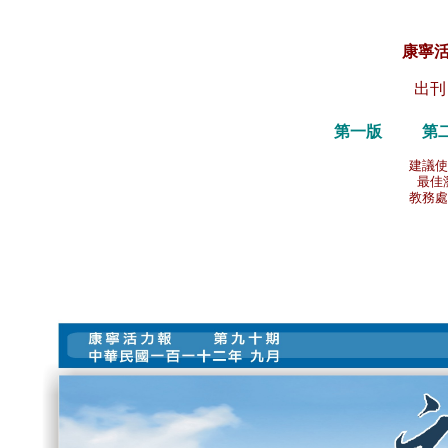
有
康寧
出刊
第一版
第
建議使
最佳瀏
教務處