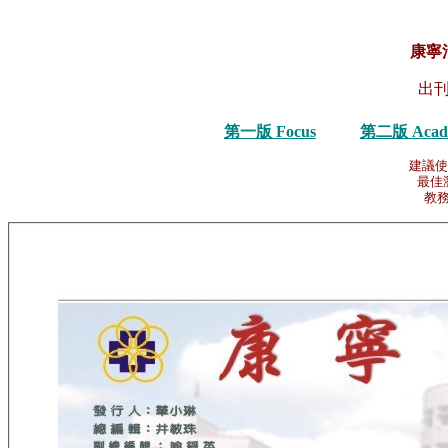
康寧
出刊
第一版 Focus
第二版 Acad
建議使
最佳瀏
教務