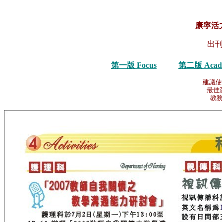
康寧活
出刊
第一版 Focus
第二版 Acad
建議使
最佳瀏
教務