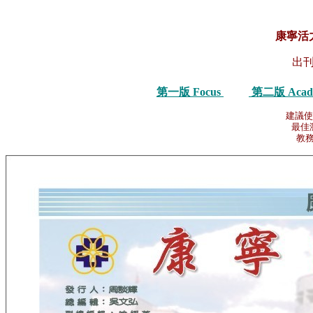
康寧活
出刊
第一版 Focus
第二版 Acad
建議使
最佳瀏
教務