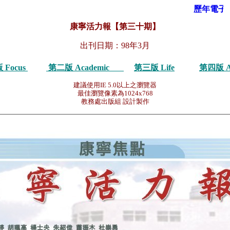
歷年電子報
康寧活力報【第三十期】
出刊日期：98年3月
 Focus
第二版 Academic
第三版 Life
第四版 Act
建議使用IE 5.0以上之瀏覽器
最佳瀏覽像素為1024x768
教務處出版組 設計製作