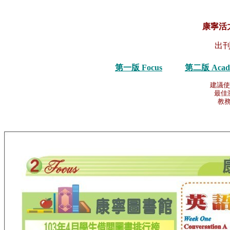
康寧活
出刊
第一版 Focus
第二版 Acad
建議使
最佳瀏
教務