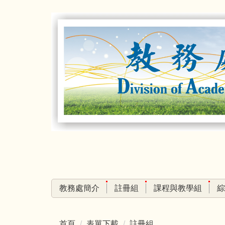
跳
到
主
要
內
容
區
教務處簡介
註冊組
課程與教學組
綜
首頁
表單下載
註冊組