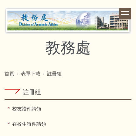
跳
到
主
要
內
容
教務處
區
首頁
表單下載
註冊組
註冊組
校友證件請領
在校生證件請領