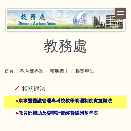
跳
到
主
要
內
容
教務處
區
首頁
教育部專案
輔航攜手
相關辦法
相關辦法
康寧暨醫護管理專科校教學助理制度實施辦法
教育部補助及委辦計畫經費編列基準
表