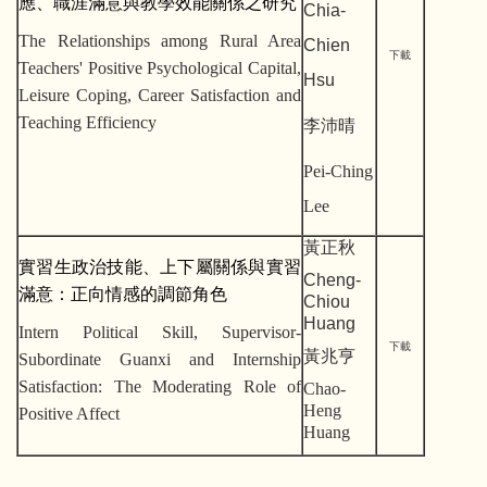
應、職涯滿意與教學效能關係之研究
Chia-
The Relationships among Rural Area
Chien
下載
Teachers' Positive Psychological Capital,
Hsu
Leisure Coping, Career Satisfaction and
Teaching Efficiency
李沛晴
Pei-Ching
Lee
黃正秋
實習生政治技能、上下屬關係與實習
Cheng-
滿意：正向情感的調節角色
Chiou
Huang
Intern Political Skill, Supervisor-
下載
黃兆亨
Subordinate Guanxi and Internship
Satisfaction: The Moderating Role of
Chao-
Heng
Positive Affect
Huang