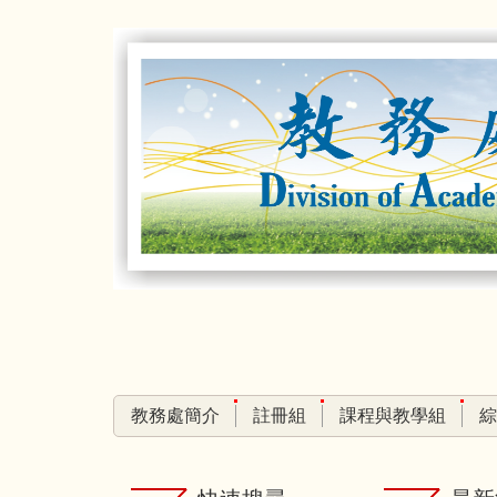
跳
到
主
要
內
容
區
教務處簡介
註冊組
課程與教學組
綜