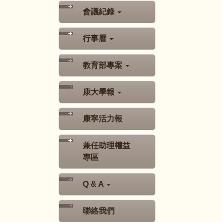
會議紀錄
行事曆
教育部專案
康大學報
康寧活力報
兼任助理權益
專區
Q & A
聯絡我們